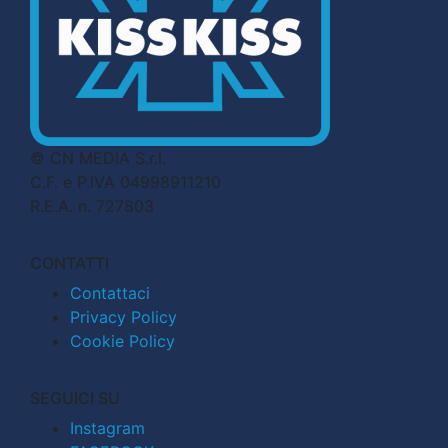
© CN MEDIA S.r.l.
C.F. e P.IVA 04998911210
R.E.A. n. 727803
CONTATTI
Contattaci
Privacy Policy
Cookie Policy
SEGUICI SU
Instagram