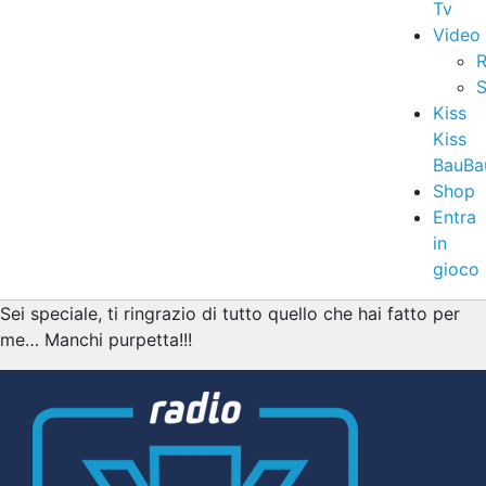
Tv
Video
R
S
Kiss
Kiss
BauBa
Shop
Entra
in
gioco
Sei speciale, ti ringrazio di tutto quello che hai fatto per
me… Manchi purpetta!!!