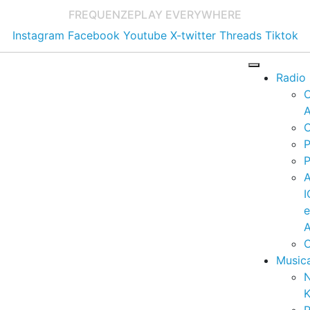
FREQUENZE
PLAY EVERYWHERE
Instagram
Facebook
Youtube
X-twitter
Threads
Tiktok
Radio
A
C
P
P
I
A
C
Music
K