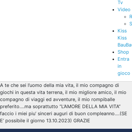
Tv
Video
R
S
Kiss
Kiss
BauBa
Shop
Entra
in
gioco
A te che sei l’uomo della mia vita, il mio compagno di
giochi in questa vita terrena, il mio migliore amico, il mio
compagno di viaggi ed avventure, il mio rompiballe
preferito….ma soprattutto “L’AMORE DELLA MIA VITA”
faccio i miei piu’ sinceri auguri di buon compleanno….(SE
E’ possibile il giorno 13.10.2023) GRAZIE