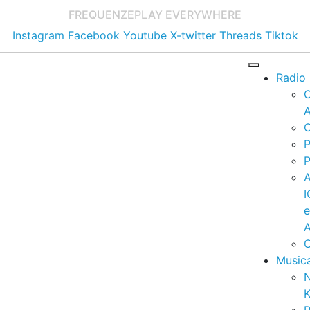
FREQUENZE
PLAY EVERYWHERE
Instagram
Facebook
Youtube
X-twitter
Threads
Tiktok
Radio
A
C
P
P
I
A
C
Music
K