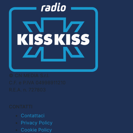
© CN MEDIA S.r.l.
C.F. e P.IVA 04998911210
R.E.A. n. 727803
CONTATTI
Contattaci
Privacy Policy
Cookie Policy