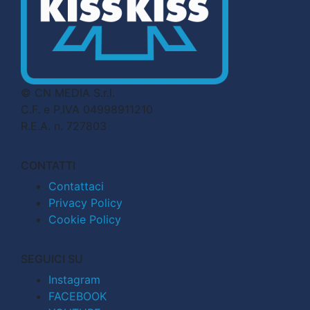
© CN MEDIA S.r.l.
C.F. e P.IVA 04998911210
R.E.A. n. 727803
CONTATTI
Contattaci
Privacy Policy
Cookie Policy
SEGUICI SU
Instagram
FACEBOOK