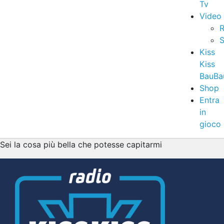
Tv
Video
R
S
Kiss
Kiss
BauBa
Shop
Entra
in
gioco
Sei la cosa più bella che potesse capitarmi