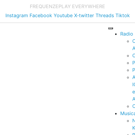
FREQUENZE
PLAY EVERYWHERE
Instagram
Facebook
Youtube
X-twitter
Threads
Tiktok
Radio
A
C
P
P
I
A
C
Music
K