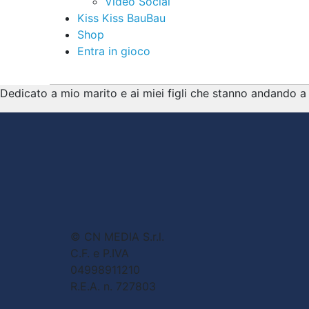
Video Social
Kiss Kiss BauBau
Shop
Entra in gioco
Dedicato a mio marito e ai miei figli che stanno andando a
© CN MEDIA S.r.l.
C.F. e P.IVA
04998911210
R.E.A. n. 727803