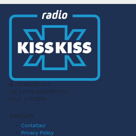
© CN MEDIA S.r.l.
C.F. e P.IVA 04998911210
R.E.A. n. 727803
CONTATTI
Contattaci
Privacy Policy