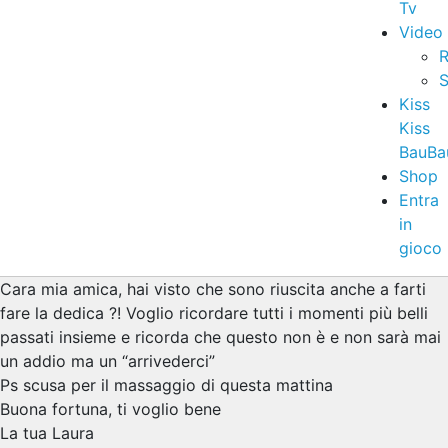
Tv
Video
R
S
Kiss
Kiss
BauBa
Shop
Entra
in
gioco
Cara mia amica, hai visto che sono riuscita anche a farti
fare la dedica ?! Voglio ricordare tutti i momenti più belli
passati insieme e ricorda che questo non è e non sarà mai
un addio ma un “arrivederci”
Ps scusa per il massaggio di questa mattina
Buona fortuna, ti voglio bene
La tua Laura