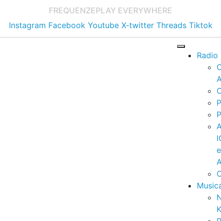
FREQUENZE
PLAY EVERYWHERE
Instagram
Facebook
Youtube
X-twitter
Threads
Tiktok
Radio
A
C
P
P
I
A
C
Music
K