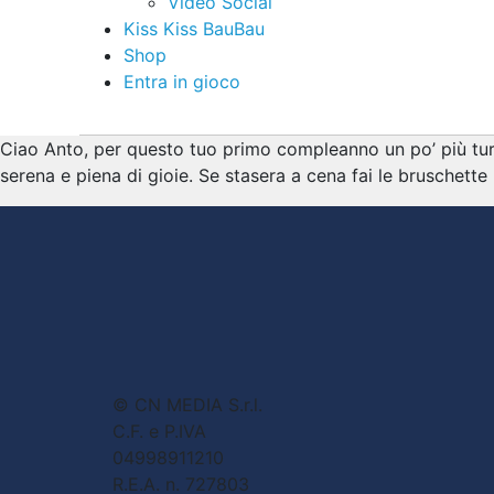
Video Social
Kiss Kiss BauBau
Shop
Entra in gioco
Ciao Anto, per questo tuo primo compleanno un po’ più turbo
serena e piena di gioie. Se stasera a cena fai le bruschette
© CN MEDIA S.r.l.
C.F. e P.IVA
04998911210
R.E.A. n. 727803