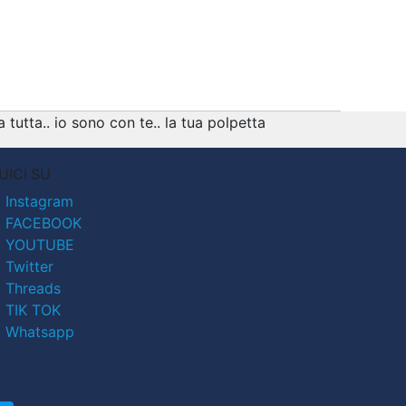
tutta.. io sono con te.. la tua polpetta
UICI SU
Instagram
FACEBOOK
YOUTUBE
Twitter
Threads
TIK TOK
Whatsapp