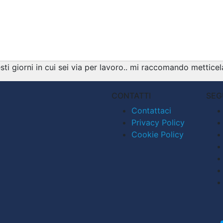
 giorni in cui sei via per lavoro.. mi raccomando metticela 
CONTATTI
SEG
Contattaci
Privacy Policy
Cookie Policy