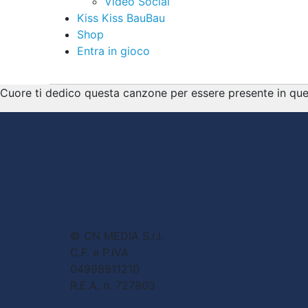
Video Social
Kiss Kiss BauBau
Shop
Entra in gioco
Cuore ti dedico questa canzone per essere presente in questi
© CN MEDIA S.r.l.
C.F. e P.IVA
04998911210
R.E.A. n. 727803