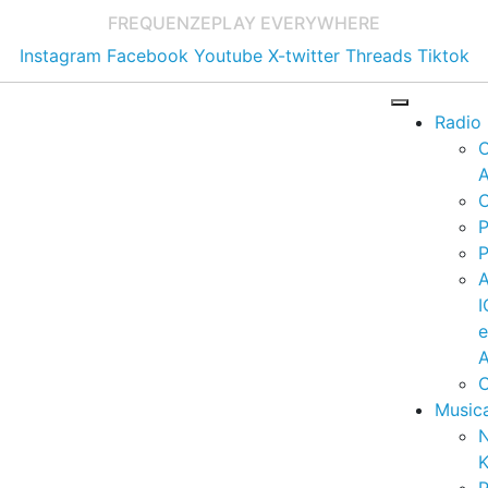
FREQUENZE
PLAY EVERYWHERE
Instagram
Facebook
Youtube
X-twitter
Threads
Tiktok
Radio
A
C
P
P
I
A
C
Music
K