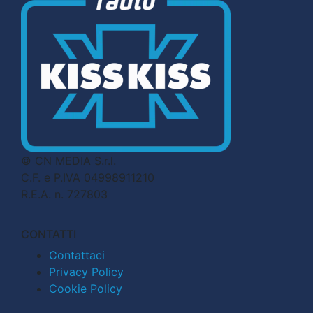
© CN MEDIA S.r.l.
C.F. e P.IVA 04998911210
R.E.A. n. 727803
CONTATTI
Contattaci
Privacy Policy
Cookie Policy