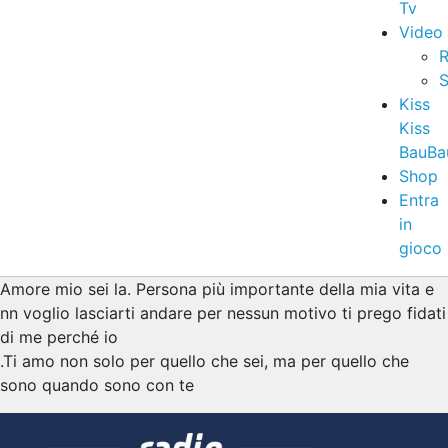
Tv
Video
R
S
Kiss
Kiss
BauBa
Shop
Entra
in
gioco
Amore mio sei la. Persona più importante della mia vita e
nn voglio lasciarti andare per nessun motivo ti prego fidati
di me perché io
.Ti amo non solo per quello che sei, ma per quello che
sono quando sono con te