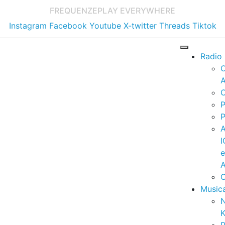
FREQUENZE
PLAY EVERYWHERE
Instagram
Facebook
Youtube
X-twitter
Threads
Tiktok
Radio
A
C
P
P
I
A
C
Music
K