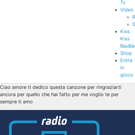
Tv
Video
R
S
Kiss
Kiss
BauBa
Shop
Entra
in
gioco
Ciao amore ti dedico questa canzone per ringraziarti
ancora per quello che hai fatto per me voglio te per
sempre ti amo