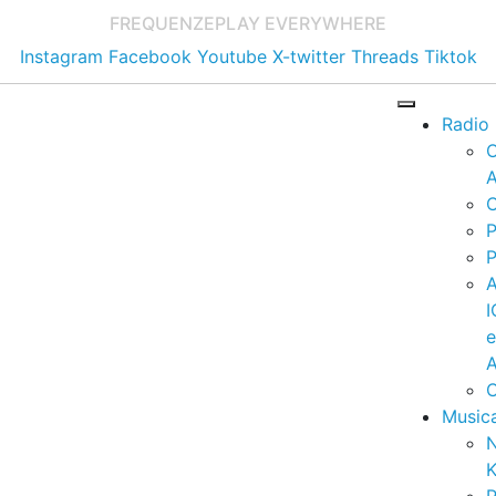
FREQUENZE
PLAY EVERYWHERE
Instagram
Facebook
Youtube
X-twitter
Threads
Tiktok
Radio
A
C
P
P
I
A
C
Music
K