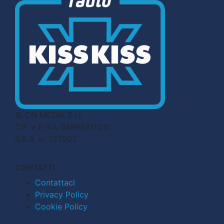
© CN MEDIA S.r.l.
C.F. e P.IVA 04998911210
R.E.A. n. 727803
CONTATTI
Contattaci
Privacy Policy
Cookie Policy