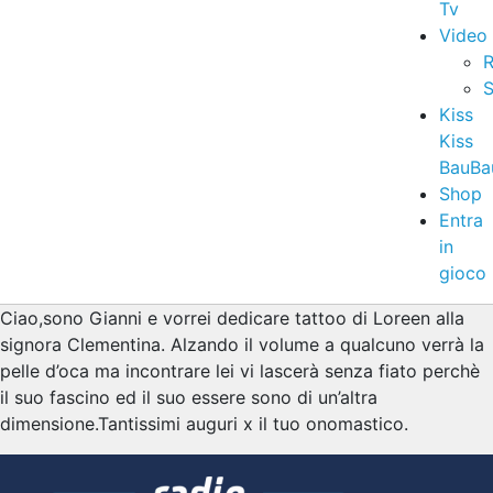
Tv
Video
R
S
Kiss
Kiss
BauBa
Shop
Entra
in
gioco
Ciao,sono Gianni e vorrei dedicare tattoo di Loreen alla
signora Clementina. Alzando il volume a qualcuno verrà la
pelle d’oca ma incontrare lei vi lascerà senza fiato perchè
il suo fascino ed il suo essere sono di un’altra
dimensione.Tantissimi auguri x il tuo onomastico.