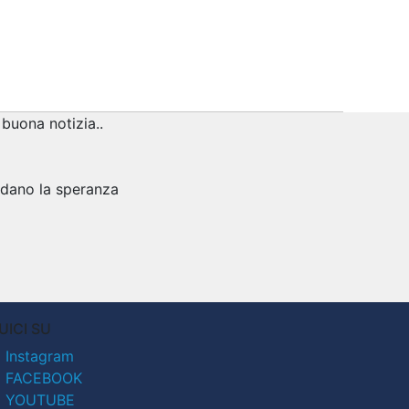
buona notizia..
rdano la speranza
UICI SU
Instagram
FACEBOOK
YOUTUBE