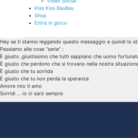
Video Social
Kiss Kiss BauBau
Shop
Entra in gioco
Hey se ti stanno leggendo questo messaggio e quindi lo stai
Passiamo alle cose “serie” :
È giusto ,giustissimo che tutti sappiano che uomo fortuna
È giusto che perdono che si trovano nella nostra situazion
È giusto che tu sorrida
È giusto che tu non perda la speranza
Amore mio ti amo
Sorridi … io ci sarò sempre