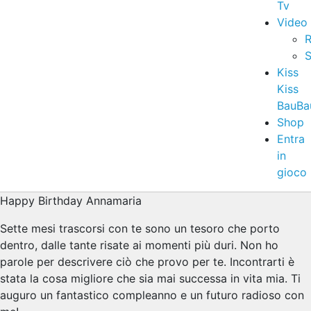
Tv
Video
R
S
Kiss
Kiss
BauBa
Shop
Entra
in
gioco
Happy Birthday Annamaria
Sette mesi trascorsi con te sono un tesoro che porto
dentro, dalle tante risate ai momenti più duri. Non ho
parole per descrivere ciò che provo per te. Incontrarti è
stata la cosa migliore che sia mai successa in vita mia. Ti
auguro un fantastico compleanno e un futuro radioso con