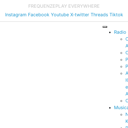
FREQUENZE
PLAY EVERYWHERE
Instagram
Facebook
Youtube
X-twitter
Threads
Tiktok
Radio
A
C
P
P
I
A
C
Music
K