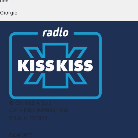
me!
Giorgio
© CN MEDIA S.r.l.
C.F. e P.IVA 04998911210
R.E.A. n. 727803
CONTATTI