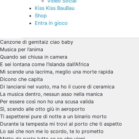
Video Social
Kiss Kiss BauBau
Shop
Entra in gioco
Canzone di gemitaiz ciao baby
Musica per l’anima
Quando sei chiusa in camera
E sei lontana come l’Islanda dall’Africa
Mi scende una lacrima, meglio una morte rapida
Dicono che capita
Di lanciarsi nel vuoto, ma ho il cuore di ceramica
La musica dentro, nessun asso nella manica
Per essere così non ho una scusa valida
Sì, scendo alle otto giù in aeroporto
Ti aspetterei pure di notte a un binario morto
Durante la tempesta mi trovi al porto che ti aspetto
Lo sai che non me lo scordo, te lo prometto
Metto da parte tutto se so che vieni