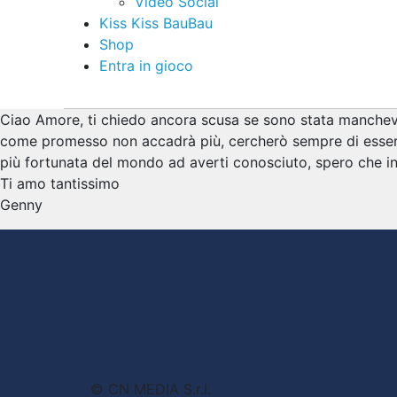
Video Social
Kiss Kiss BauBau
Shop
Entra in gioco
Ciao Amore, ti chiedo ancora scusa se sono stata manchevole
come promesso non accadrà più, cercherò sempre di essere 
più fortunata del mondo ad averti conosciuto, spero che in
Ti amo tantissimo
Genny
© CN MEDIA S.r.l.