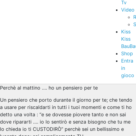
Tv
Video
R
S
Kiss
Kiss
BauBa
Shop
Entra
in
gioco
Perchè al mattino …. ho un pensiero per te
Un pensiero che porto durante il giorno per te; che tendo
a usare per riscaldarti in tutti i tuoi momenti e come ti ho
detto una volta : “e se dovesse piovere tanto e non sai
dove ripararti …. io lo sentirò e senza bisogno che tu me
lo chieda io ti CUSTODIRÒ” perchè sei un bellissimo e