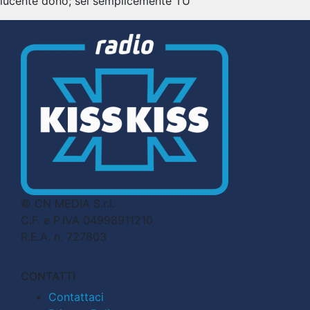
lucente dono; sei semplicemente TU
© CN MEDIA S.r.l.
C.F. e P.IVA 04998911210
R.E.A. n. 727803
CONTATTI
Contattaci