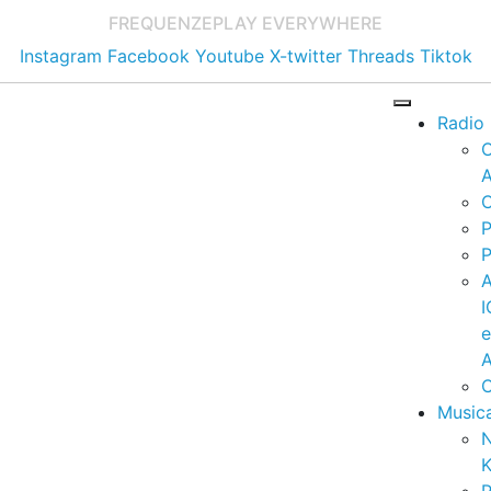
FREQUENZE
PLAY EVERYWHERE
Instagram
Facebook
Youtube
X-twitter
Threads
Tiktok
Radio
A
C
P
P
I
A
C
Music
K