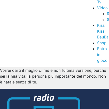
Tv
Video
R
S
Kiss
Kiss
BauBa
Shop
Entra
in
gioco
Vorrei darti il meglio di me e non l’ultima versione, perché
sei la mia vita, la persona più importante del mondo. Non
è natale senza di te.