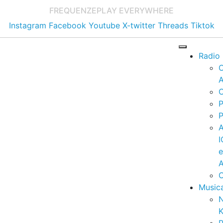
FREQUENZE
PLAY EVERYWHERE
Instagram
Facebook
Youtube
X-twitter
Threads
Tiktok
Radio
A
C
P
P
I
A
C
Music
K