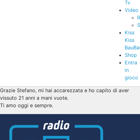
Tv
Video
R
S
Kiss
Kiss
BauBa
Shop
Entra
in
gioco
Grazie Stefano, mi hai accarezzata e ho capito di aver
vissuto 21 anni a mani vuote.
Ti amo oggi e sempre.