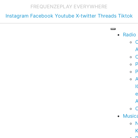
FREQUENZE
PLAY EVERYWHERE
Instagram
Facebook
Youtube
X-twitter
Threads
Tiktok
Radio
A
C
P
P
I
A
C
Music
K