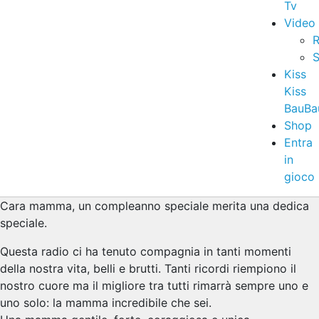
Tv
Video
R
S
Kiss
Kiss
BauBa
Shop
Entra
in
gioco
Cara mamma, un compleanno speciale merita una dedica
speciale.
Questa radio ci ha tenuto compagnia in tanti momenti
della nostra vita, belli e brutti. Tanti ricordi riempiono il
nostro cuore ma il migliore tra tutti rimarrà sempre uno e
uno solo: la mamma incredibile che sei.