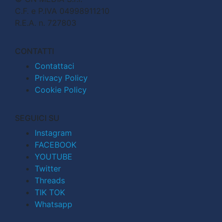
C.F. e P.IVA 04998911210
R.E.A. n. 727803
CONTATTI
Contattaci
Privacy Policy
Cookie Policy
SEGUICI SU
Instagram
FACEBOOK
YOUTUBE
Twitter
Threads
TIK TOK
Whatsapp