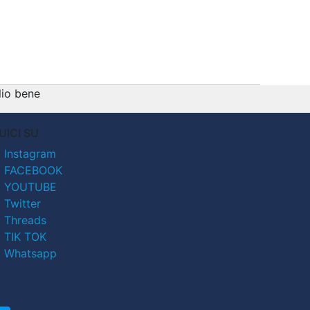
lio bene
UICI SU
Instagram
FACEBOOK
YOUTUBE
Twitter
Threads
TIK TOK
Whatsapp