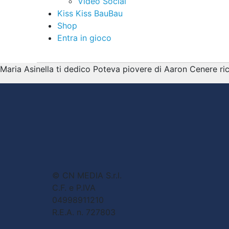
Video Social
Kiss Kiss BauBau
Shop
Entra in gioco
Maria Asinella ti dedico Poteva piovere di Aaron Cenere ric
© CN MEDIA S.r.l.
C.F. e P.IVA
04998911210
R.E.A. n. 727803