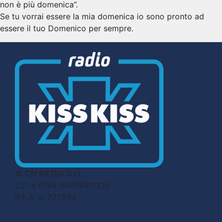
non è più domenica”.
Se tu vorrai essere la mia domenica io sono pronto ad
essere il tuo Domenico per sempre.
© CN MEDIA S.r.l.
C.F. e P.IVA 04998911210
R.E.A. n. 727803