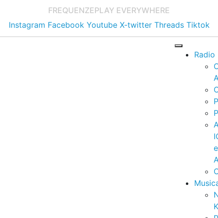
FREQUENZE
PLAY EVERYWHERE
Instagram
Facebook
Youtube
X-twitter
Threads
Tiktok
Radio
A
C
P
P
I
A
C
Music
K