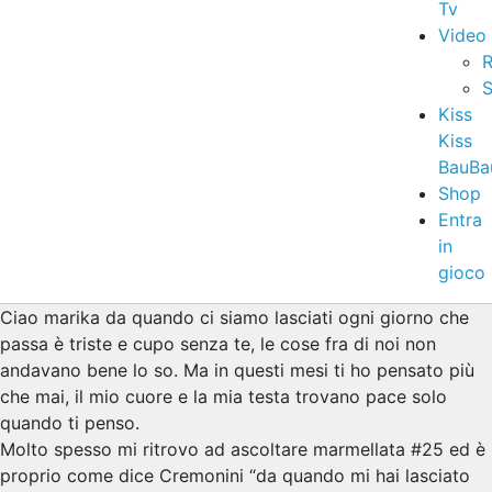
Tv
Video
R
S
Kiss
Kiss
BauBa
Shop
Entra
in
gioco
Ciao marika da quando ci siamo lasciati ogni giorno che
passa è triste e cupo senza te, le cose fra di noi non
andavano bene lo so. Ma in questi mesi ti ho pensato più
che mai, il mio cuore e la mia testa trovano pace solo
quando ti penso.
Molto spesso mi ritrovo ad ascoltare marmellata #25 ed è
proprio come dice Cremonini “da quando mi hai lasciato