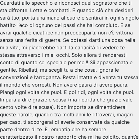
Guardati allo specchio e riconosci quel sognatore che ti
sta difronte. Lotta e combatti. E quando ciò che desideri
sarà tuo, porta una mano al cuore e sentirai in ogni singolo
battito l’eco di ognuno dei passi che hai compiuto. E se
avrai qualche cicatrice non preoccuparti, non c’è vittoria
senza una ferita di guerra. Se potessi darti una cosa nella
mia vita, mi piacerebbe darti la capacità di vedere te
stessa attraverso i miei occhi. Solo allora ti renderesti
conto di quanto sei speciale per me!!! Sii appassionata e
gentile. Ribellati, ma scegli tu a che cosa. Ignora le
convenzioni e l’arroganza. Resta intatta e diventa tu stessa
il mondo che vorresti. Non avere paura di avere paura.
Piangi ogni volta che puoi. E poi ridi, ogni volta che puoi.
Impara a dire grazie e scusa (ma ricorda che grazie vale
cento volte dire scusa). Non importa se dimenticherai
queste parole, quando tra molti anni le ritroverai, magari
per caso, ti accorgerai di averle conservate da qualche
parte dentro di te. È l’empatia che ha sempre
caratterizzato il nostro rapporto che mi ha colpito, quant’è