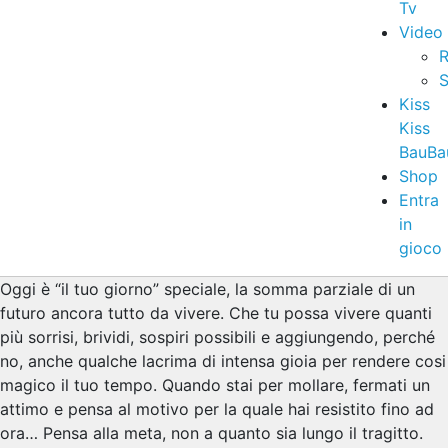
Tv
Video
R
S
Kiss
Kiss
BauBa
Shop
Entra
in
gioco
Oggi è “il tuo giorno” speciale, la somma parziale di un
futuro ancora tutto da vivere. Che tu possa vivere quanti
più sorrisi, brividi, sospiri possibili e aggiungendo, perché
no, anche qualche lacrima di intensa gioia per rendere cosi
magico il tuo tempo. Quando stai per mollare, fermati un
attimo e pensa al motivo per la quale hai resistito fino ad
ora… Pensa alla meta, non a quanto sia lungo il tragitto.