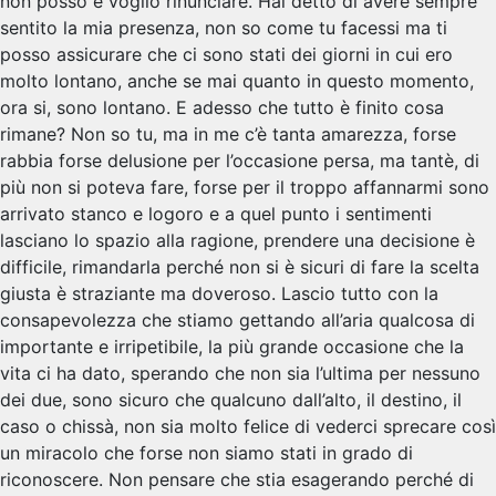
non posso e voglio rinunciare. Hai detto di avere sempre
sentito la mia presenza, non so come tu facessi ma ti
posso assicurare che ci sono stati dei giorni in cui ero
molto lontano, anche se mai quanto in questo momento,
ora si, sono lontano. E adesso che tutto è finito cosa
rimane? Non so tu, ma in me c’è tanta amarezza, forse
rabbia forse delusione per l’occasione persa, ma tantè, di
più non si poteva fare, forse per il troppo affannarmi sono
arrivato stanco e logoro e a quel punto i sentimenti
lasciano lo spazio alla ragione, prendere una decisione è
difficile, rimandarla perché non si è sicuri di fare la scelta
giusta è straziante ma doveroso. Lascio tutto con la
consapevolezza che stiamo gettando all’aria qualcosa di
importante e irripetibile, la più grande occasione che la
vita ci ha dato, sperando che non sia l’ultima per nessuno
dei due, sono sicuro che qualcuno dall’alto, il destino, il
caso o chissà, non sia molto felice di vederci sprecare così
un miracolo che forse non siamo stati in grado di
riconoscere. Non pensare che stia esagerando perché di