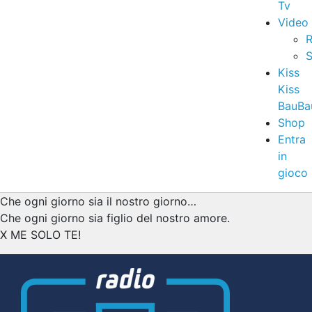
Tv
Video
R
S
Kiss
Kiss
BauBa
Shop
Entra
in
gioco
Che ogni giorno sia il nostro giorno…
Che ogni giorno sia figlio del nostro amore.
X ME SOLO TE!