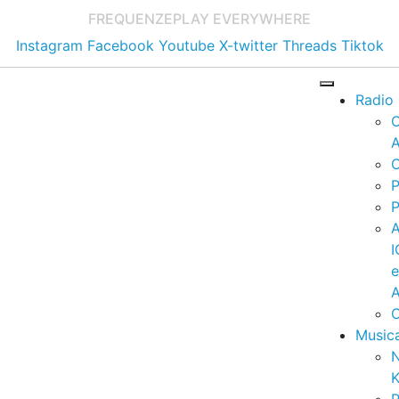
FREQUENZE
PLAY EVERYWHERE
Instagram
Facebook
Youtube
X-twitter
Threads
Tiktok
Radio
A
C
P
P
I
A
C
Music
K