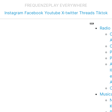
FREQUENZE
PLAY EVERYWHERE
Instagram
Facebook
Youtube
X-twitter
Threads
Tiktok
Radio
A
C
P
P
I
A
C
Music
K