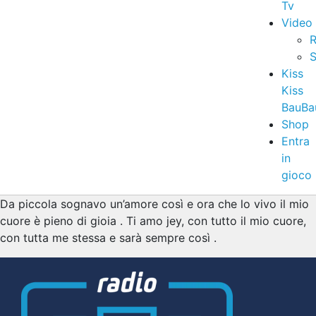
Tv
Video
R
S
Kiss
Kiss
BauBa
Shop
Entra
in
gioco
Da piccola sognavo un’amore così e ora che lo vivo il mio
cuore è pieno di gioia . Ti amo jey, con tutto il mio cuore,
con tutta me stessa e sarà sempre così .