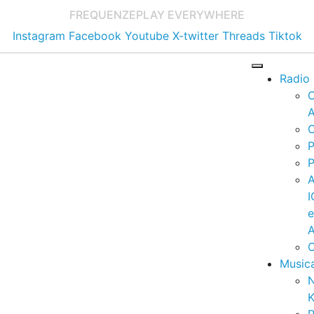
FREQUENZE
PLAY EVERYWHERE
Instagram
Facebook
Youtube
X-twitter
Threads
Tiktok
Radio
A
C
P
P
I
A
C
Music
K