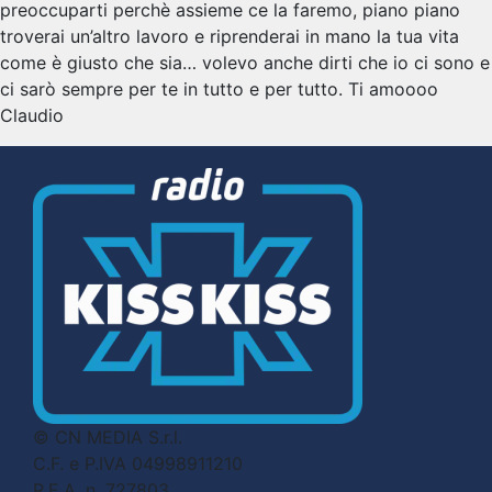
preoccuparti perchè assieme ce la faremo, piano piano
troverai un’altro lavoro e riprenderai in mano la tua vita
come è giusto che sia… volevo anche dirti che io ci sono e
ci sarò sempre per te in tutto e per tutto. Ti amoooo
Claudio
© CN MEDIA S.r.l.
C.F. e P.IVA 04998911210
R.E.A. n. 727803