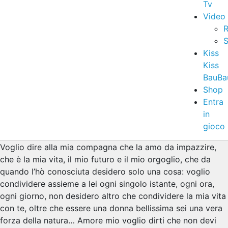
Tv
Video
R
S
Kiss
Kiss
BauBa
Shop
Entra
in
gioco
Voglio dire alla mia compagna che la amo da impazzire,
che è la mia vita, il mio futuro e il mio orgoglio, che da
quando l’hò conosciuta desidero solo una cosa: voglio
condividere assieme a lei ogni singolo istante, ogni ora,
ogni giorno, non desidero altro che condividere la mia vita
con te, oltre che essere una donna bellissima sei una vera
forza della natura… Amore mio voglio dirti che non devi