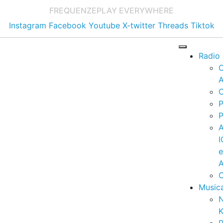
FREQUENZE
PLAY EVERYWHERE
Instagram
Facebook
Youtube
X-twitter
Threads
Tiktok
Radio
A
C
P
P
I
A
C
Music
K