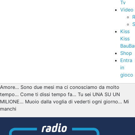
Tv
Video
R
S
Kiss
Kiss
BauBa
Shop
Entra
in
gioco
Amore… Sono due mesi ma ci conosciamo da molto
tempo… Come ti dissi tempo fa… Tu sei UNA SU UN
MILIONE… Muoio dalla voglia di vederti ogni giorno… Mi
manchi