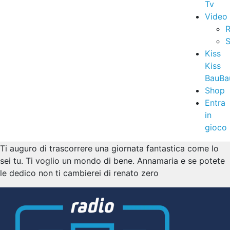
Tv
Video
R
S
Kiss
Kiss
BauBa
Shop
Entra
in
gioco
Ti auguro di trascorrere una giornata fantastica come lo
sei tu. Ti voglio un mondo di bene. Annamaria e se potete
le dedico non ti cambierei di renato zero