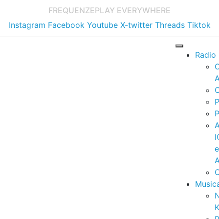
FREQUENZE
PLAY EVERYWHERE
Instagram
Facebook
Youtube
X-twitter
Threads
Tiktok
Radio
A
C
P
P
I
A
C
Music
K