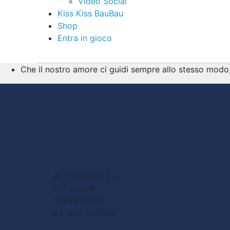
Video Social
Kiss Kiss BauBau
Shop
Entra in gioco
Che il nostro amore ci guidi sempre allo stesso modo, 
© CN MEDIA S.r.l.
C.F. e P.IVA
04998911210
R.E.A. n. 727803