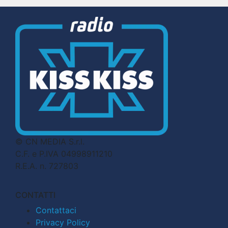
© CN MEDIA S.r.l.
C.F. e P.IVA 04998911210
R.E.A. n. 727803
CONTATTI
Contattaci
Privacy Policy