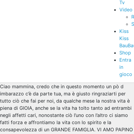
Tv
Video
R
S
Kiss
Kiss
BauBa
Shop
Entra
in
gioco
Ciao mammina, credo che in questo momento un pò d
imbarazzo c’è da parte tua, ma è giusto ringraziarti per
tutto ciò che fai per noi, da qualche mese la nostra vita è
piena di GIOIA, anche se la vita ha tolto tanto ad entrambi
negli affetti cari, nonostante ciò l’uno con l’altro ci siamo
fatti forza e affrontiamo la vita con lo spirito e la
consapevolezza di un GRANDE FAMIGLIA. VI AMO PAPINO