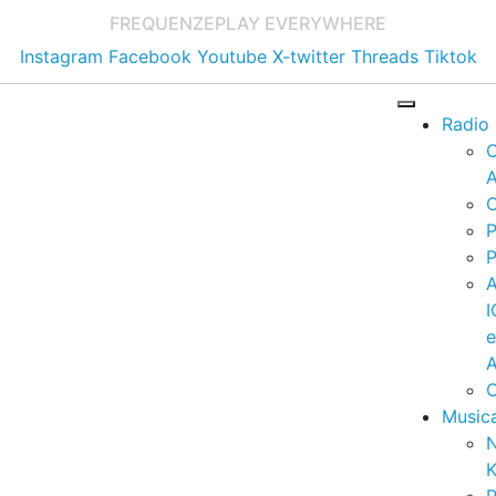
FREQUENZE
PLAY EVERYWHERE
Instagram
Facebook
Youtube
X-twitter
Threads
Tiktok
Radio
A
C
P
P
I
A
C
Music
K