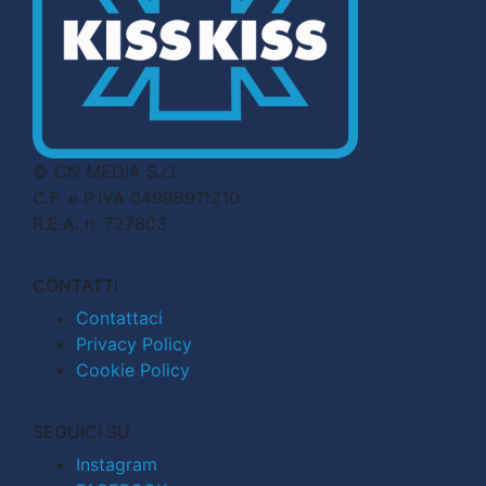
© CN MEDIA S.r.l.
C.F. e P.IVA 04998911210
R.E.A. n. 727803
CONTATTI
Contattaci
Privacy Policy
Cookie Policy
SEGUICI SU
Instagram