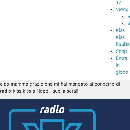
Tv
Video
R
S
Kiss
Kiss
BauBa
Shop
Entra
in
gioco
ciao mamma grazie che mi hai mandato al concerto di
radio kiss kiss a Napoli quella sera!!