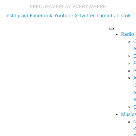
FREQUENZE
PLAY EVERYWHERE
Instagram
Facebook
Youtube
X-twitter
Threads
Tiktok
Radio
A
C
P
P
I
A
C
Music
K