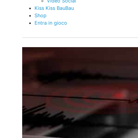
Video Social
Kiss Kiss BauBau
Shop
Entra in gioco