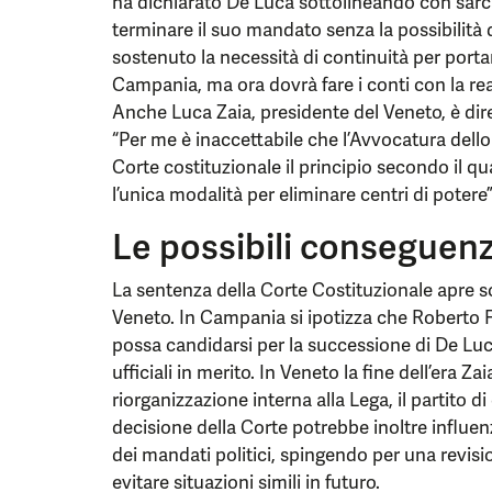
ha dichiarato De Luca sottolineando con sarc
terminare il suo mandato senza la possibilità
sostenuto la necessità di continuità per portar
Campania, ma ora dovrà fare i conti con la re
Anche Luca Zaia, presidente del Veneto, è dir
“Per me è inaccettabile che l’Avvocatura dello 
Corte costituzionale il principio secondo il q
l’unica modalità per eliminare centri di potere”
Le possibili conseguenz
La sentenza della Corte Costituzionale apre s
Veneto. In Campania si ipotizza che Roberto F
possa candidarsi per la successione di De Lu
ufficiali in merito. In Veneto la fine dell’era 
riorganizzazione interna alla Lega, il partito d
decisione della Corte potrebbe inoltre influenz
dei mandati politici, spingendo per una revision
evitare situazioni simili in futuro.