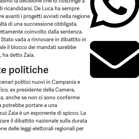
asmo la decisione che lo costringe a
 di ricandidarsi. De Luca ha sempre
e avanti i progetti avviati nella regione
altà di una successione obbligata.
ettamente coinvolto dalla sentenza.
Stato vada a rinnovare in dibattito in
uale il blocco dei mandati sarebbe
, ha detto Zaia.
e politiche
cenari politici nuovi in Campania e
ico, ex presidente della Camera,
ca, anche se non ci sono conferme
Zaia potrebbe portare a una
i cui Zaia è un esponente di spicco. La
are il dibattito nazionale sulla durata
e delle leggi elettorali regionali per