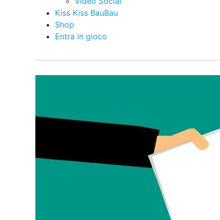
Video Social
Kiss Kiss BauBau
Shop
Entra in gioco