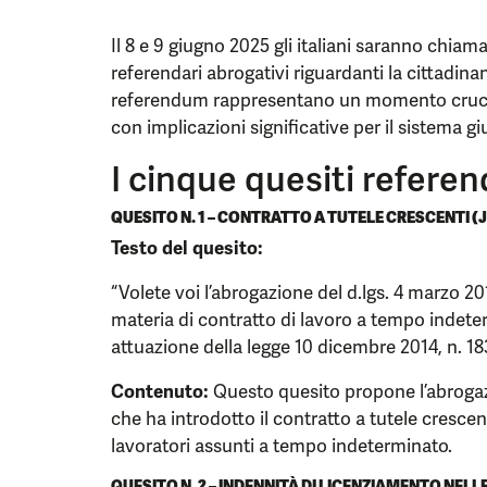
Il 8 e 9 giugno 2025 gli italiani saranno chiam
referendari abrogativi riguardanti la cittadinanz
referendum rappresentano un momento crucia
con implicazioni significative per il sistema gi
I cinque quesiti referen
QUESITO N. 1 – CONTRATTO A TUTELE CRESCENTI (
Testo del quesito:
“Volete voi l’abrogazione del d.lgs. 4 marzo 201
materia di contratto di lavoro a tempo indeter
attuazione della legge 10 dicembre 2014, n. 18
Contenuto:
Questo quesito propone l’abrogaz
che ha introdotto il contratto a tutele crescen
lavoratori assunti a tempo indeterminato.
QUESITO N. 2 – INDENNITÀ DI LICENZIAMENTO NELL