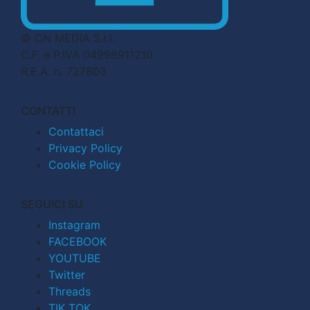
© CN MEDIA S.r.l.
C.F. e P.IVA 04998911210
R.E.A. n. 727803
CONTATTI
Contattaci
Privacy Policy
Cookie Policy
SEGUICI SU
Instagram
FACEBOOK
YOUTUBE
Twitter
Threads
TIK TOK