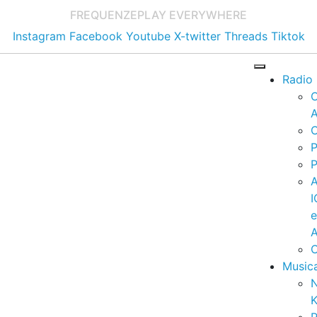
FREQUENZE
PLAY EVERYWHERE
Instagram
Facebook
Youtube
X-twitter
Threads
Tiktok
Radio
A
C
P
P
I
A
C
Music
K