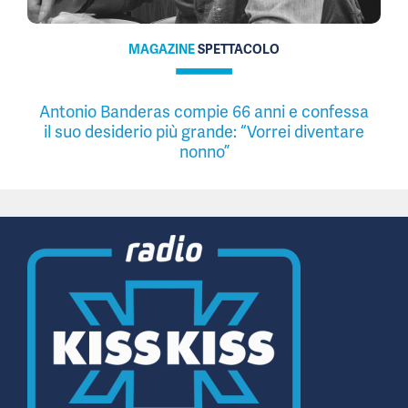
MAGAZINE
SPETTACOLO
Antonio Banderas compie 66 anni e confessa
il suo desiderio più grande: “Vorrei diventare
nonno”