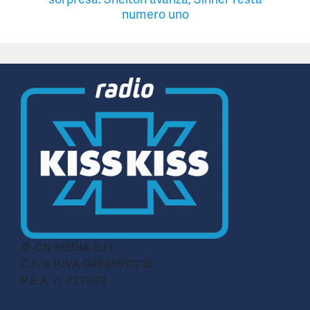
numero uno
© CN MEDIA S.r.l.
C.F. e P.IVA 04998911210
R.E.A. n. 727803