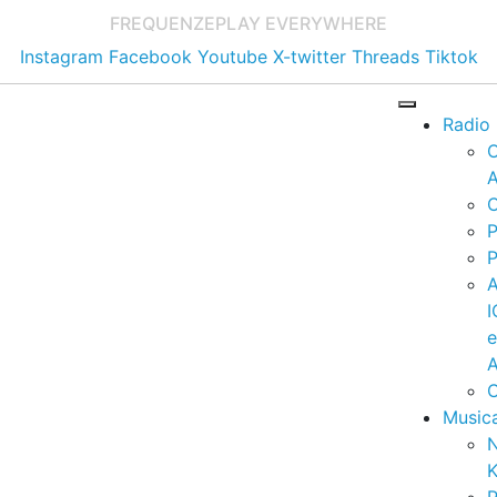
FREQUENZE
PLAY EVERYWHERE
Instagram
Facebook
Youtube
X-twitter
Threads
Tiktok
Radio
A
C
P
P
I
A
C
Music
K