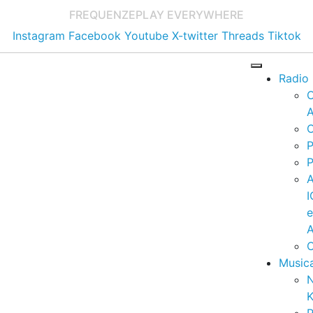
FREQUENZE
PLAY EVERYWHERE
Instagram
Facebook
Youtube
X-twitter
Threads
Tiktok
Radio
A
C
P
P
I
A
C
Music
K