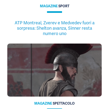
MAGAZINE
SPORT
ATP Montreal, Zverev e Medvedev fuori a
sorpresa: Shelton avanza, Sinner resta
numero uno
MAGAZINE
SPETTACOLO