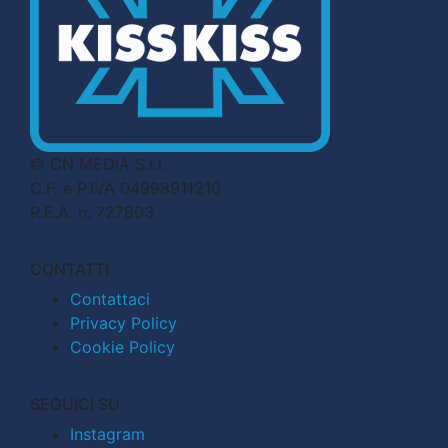
© CN MEDIA S.r.l.
C.F. e P.IVA 04998911210
R.E.A. n. 727803
CONTATTI
Contattaci
Privacy Policy
Cookie Policy
SEGUICI SU
Instagram