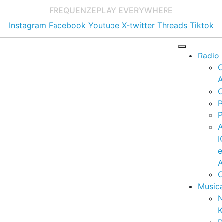
FREQUENZE
PLAY EVERYWHERE
Instagram
Facebook
Youtube
X-twitter
Threads
Tiktok
Radio
A
C
P
P
I
A
C
Music
K