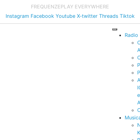
FREQUENZE
PLAY EVERYWHERE
Instagram
Facebook
Youtube
X-twitter
Threads
Tiktok
Radio
A
C
P
P
I
A
C
Music
K