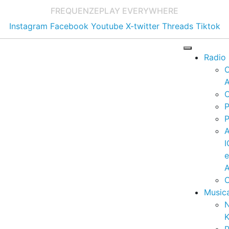
FREQUENZE
PLAY EVERYWHERE
Instagram
Facebook
Youtube
X-twitter
Threads
Tiktok
Radio
A
C
P
P
I
A
C
Music
K