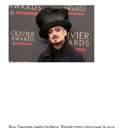
Boy George nella bufera: Bandcamp rimuove la sua