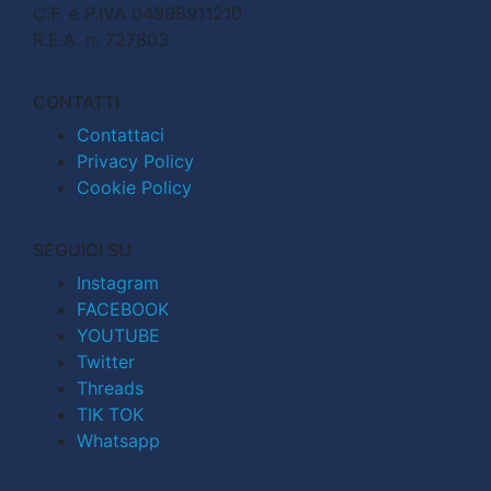
C.F. e P.IVA 04998911210
R.E.A. n. 727803
CONTATTI
Contattaci
Privacy Policy
Cookie Policy
SEGUICI SU
Instagram
FACEBOOK
YOUTUBE
Twitter
Threads
TIK TOK
Whatsapp