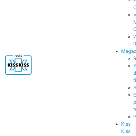
P
C
V
C
R
Magaz
R
S
t
S
p
t
Kiss
Kiss