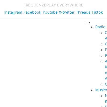
FREQUENZE
PLAY EVERYWHERE
Instagram
Facebook
Youtube
X-twitter
Threads
Tiktok
Radio
A
C
P
P
I
A
C
Music
K