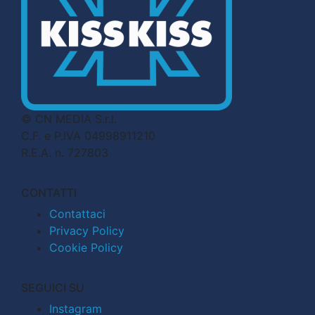
© CN MEDIA S.r.l.
C.F. e P.IVA 04998911210
R.E.A. n. 727803
CONTATTI
Contattaci
Privacy Policy
Cookie Policy
SEGUICI SU
Instagram