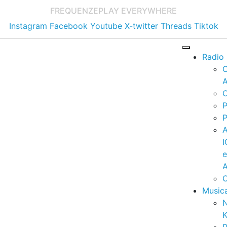
FREQUENZE
PLAY EVERYWHERE
Instagram
Facebook
Youtube
X-twitter
Threads
Tiktok
Radio
A
C
P
P
I
A
C
Music
K