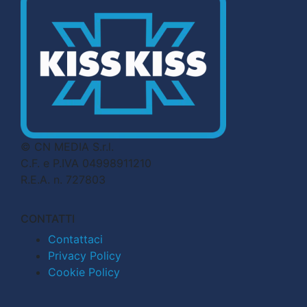
© CN MEDIA S.r.l.
C.F. e P.IVA 04998911210
R.E.A. n. 727803
CONTATTI
Contattaci
Privacy Policy
Cookie Policy