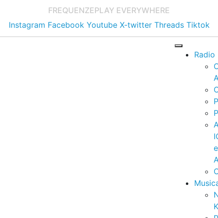
FREQUENZE
PLAY EVERYWHERE
Instagram
Facebook
Youtube
X-twitter
Threads
Tiktok
Radio
A
C
P
P
I
A
C
Music
K