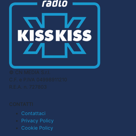
© CN MEDIA S.r.l.
C.F. e P.IVA 04998911210
R.E.A. n. 727803
CONTATTI
Contattaci
Privacy Policy
Cookie Policy