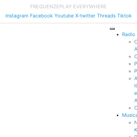
FREQUENZE
PLAY EVERYWHERE
Instagram
Facebook
Youtube
X-twitter
Threads
Tiktok
Radio
A
C
P
P
I
A
C
Music
K