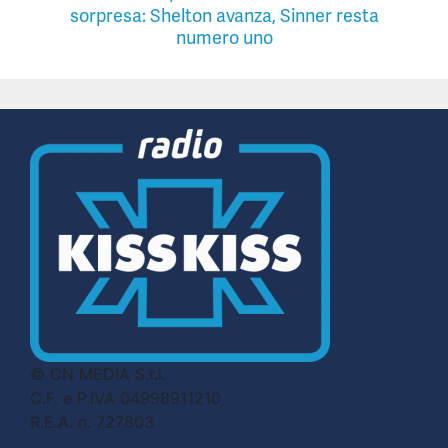
sorpresa: Shelton avanza, Sinner resta
numero uno
© CN MEDIA S.r.l.
C.F. e P.IVA 04998911210
R.E.A. n. 727803