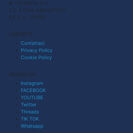
© CN MEDIA S.r.l.
C.F. e P.IVA 04998911210
R.E.A. n. 727803
CONTATTI
Contattaci
Privacy Policy
Cookie Policy
SEGUICI SU
Instagram
FACEBOOK
YOUTUBE
Twitter
Threads
TIK TOK
Whatsapp