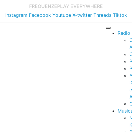
FREQUENZE
PLAY EVERYWHERE
Instagram
Facebook
Youtube
X-twitter
Threads
Tiktok
Radio
A
C
P
P
I
A
C
Music
K