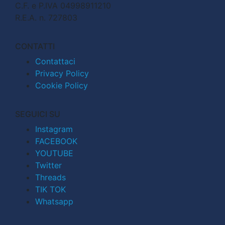
C.F. e P.IVA 04998911210
R.E.A. n. 727803
CONTATTI
Contattaci
Privacy Policy
Cookie Policy
SEGUICI SU
Instagram
FACEBOOK
YOUTUBE
Twitter
Threads
TIK TOK
Whatsapp