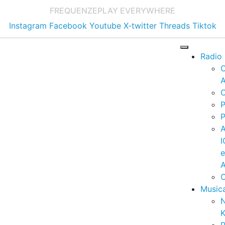
FREQUENZE
PLAY EVERYWHERE
Instagram
Facebook
Youtube
X-twitter
Threads
Tiktok
Radio
A
C
P
P
I
A
C
Music
K