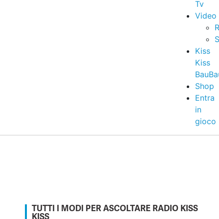
Tv
Video
R
S
Kiss
Kiss
BauBa
Shop
Entra
in
gioco
TUTTI I MODI PER ASCOLTARE RADIO KISS
KISS