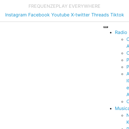
FREQUENZE
PLAY EVERYWHERE
Instagram
Facebook
Youtube
X-twitter
Threads
Tiktok
Radio
A
C
P
P
I
A
C
Music
K