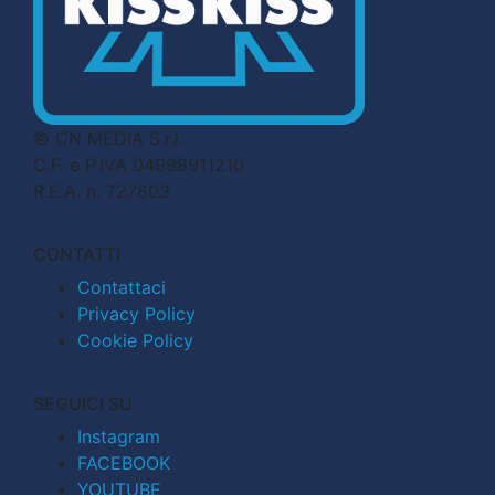
© CN MEDIA S.r.l.
C.F. e P.IVA 04998911210
R.E.A. n. 727803
CONTATTI
Contattaci
Privacy Policy
Cookie Policy
SEGUICI SU
Instagram
FACEBOOK
YOUTUBE