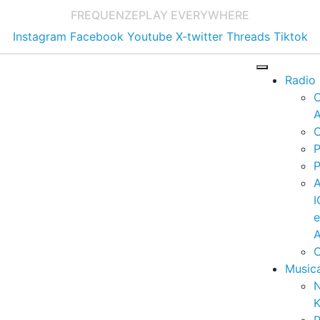
FREQUENZE
PLAY EVERYWHERE
Instagram
Facebook
Youtube
X-twitter
Threads
Tiktok
Radio
A
C
P
P
I
A
C
Music
K