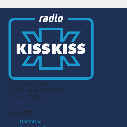
© CN MEDIA S.r.l.
C.F. e P.IVA 04998911210
R.E.A. n. 727803
CONTATTI
Contattaci