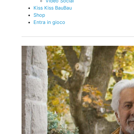
Video Social
Kiss Kiss BauBau
Shop
Entra in gioco