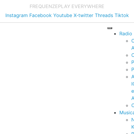
FREQUENZE
PLAY EVERYWHERE
Instagram
Facebook
Youtube
X-twitter
Threads
Tiktok
Radio
A
C
P
P
I
A
C
Music
K