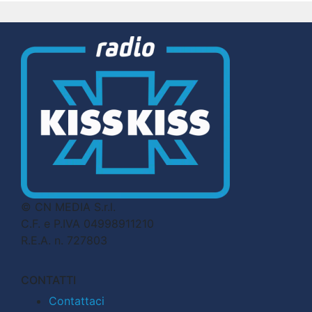
© CN MEDIA S.r.l.
C.F. e P.IVA 04998911210
R.E.A. n. 727803
CONTATTI
Contattaci