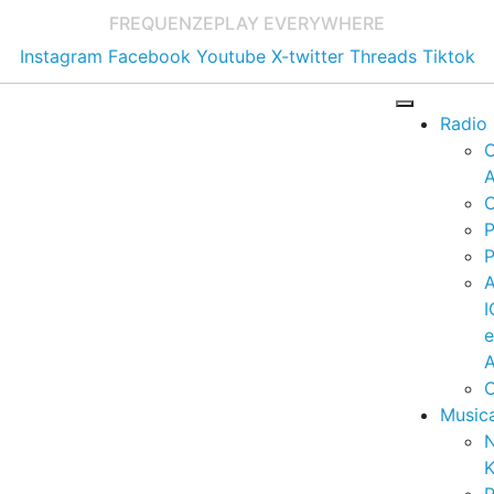
FREQUENZE
PLAY EVERYWHERE
Instagram
Facebook
Youtube
X-twitter
Threads
Tiktok
Radio
A
C
P
P
I
A
C
Music
K