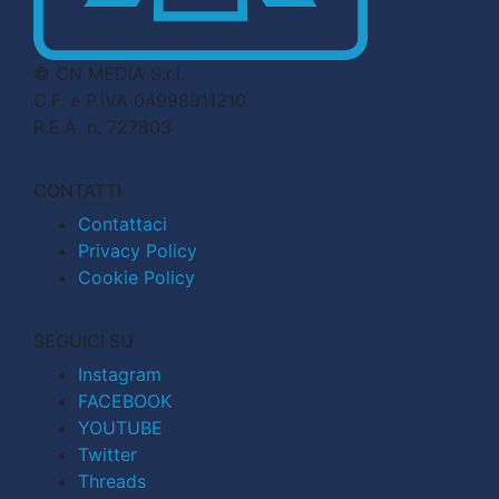
© CN MEDIA S.r.l.
C.F. e P.IVA 04998911210
R.E.A. n. 727803
CONTATTI
Contattaci
Privacy Policy
Cookie Policy
SEGUICI SU
Instagram
FACEBOOK
YOUTUBE
Twitter
Threads