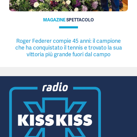
MAGAZINE
SPETTACOLO
Roger Federer compie 45 anni: il campione
che ha conquistato il tennis e trovato la sua
vittoria più grande fuori dal campo