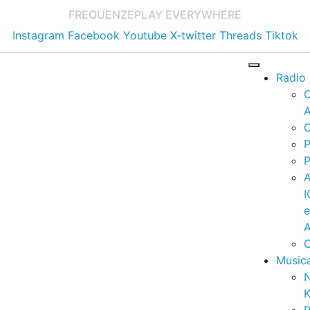
FREQUENZE
PLAY EVERYWHERE
Instagram
Facebook
Youtube
X-twitter
Threads
Tiktok
Radio
A
C
P
P
I
A
C
Music
K