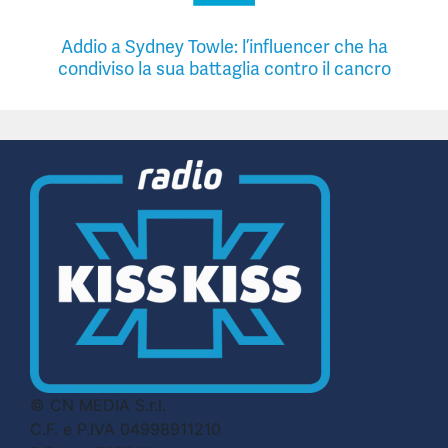
Addio a Sydney Towle: l’influencer che ha
condiviso la sua battaglia contro il cancro
© CN MEDIA S.r.l.
C.F. e P.IVA 04998911210